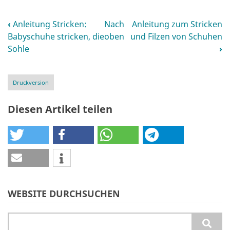
‹
Anleitung Stricken:
Nach
Anleitung zum Stricken
Links
Babyschuhe stricken, die
oben
und Filzen von Schuhen
für
Sohle
›
das
Blättern
Druckversion
im
Diesen Artikel teilen
Buch
Was
ist
Stricken
WEBSITE DURCHSUCHEN
Suche