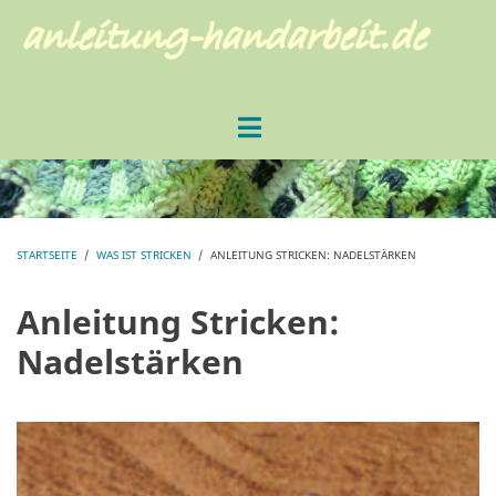
Direkt
zum
Inhalt
STARTSEITE
/
WAS IST STRICKEN
/
ANLEITUNG STRICKEN: NADELSTÄRKEN
PFADNAVIGATION
Anleitung Stricken:
Nadelstärken