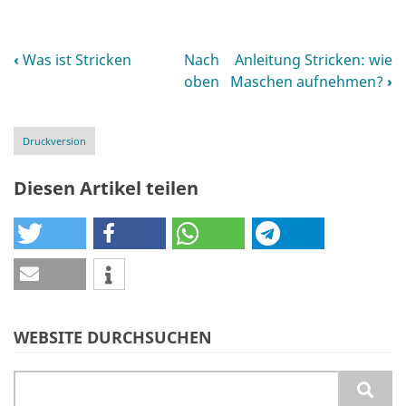
‹
Was ist Stricken
Nach
Anleitung Stricken: wie
Links
oben
Maschen aufnehmen?
›
für
das
Druckversion
Blättern
Diesen Artikel teilen
im
Buch
Was
ist
Stricken
WEBSITE DURCHSUCHEN
Suche