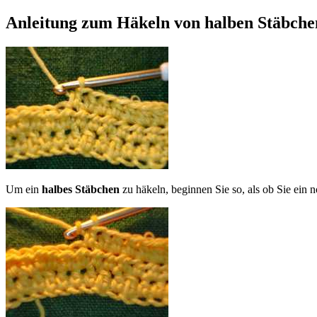
Anleitung zum Häkeln von halben Stäbche
Um ein
halbes Stäbchen
zu häkeln, beginnen Sie so, als ob Sie ein 